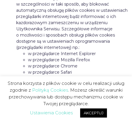
w szczególności w taki sposób, aby blokować
automatyczną obsługę plików cookies w ustawieniach
przeglądarki internetowej bądź informować o ich
każdorazowym zamieszczeniu w urządzeniu
Użytkownika Serwisu. Szczegółowe informacje
o możliwości i sposobach obsługi plików cookies
dostępne są w ustawieniach oprogramowania
(przeglądarki internetowej) np.:
w przeglądarce Internet Explorer
w przeglądarce Mozilla Firefox
w przeglądarce Chrome
w przeglądarce Safari
w przeglądarce Opera
Strona korzysta z plików cookie w celu realizacji usług
Operator Serwisu informuje, że ograniczenia
zgodnie z
Polityką Cookies
. Możesz określić warunki
stosowania plików cookies mogą wpłynąć na niektóre
przechowywania lub dostępu mechanizmu cookie w
funkcjonalności dostępne na stronach internetowych
Twojej przeglądarce.
Serwisu.
Ustawienia Cookies
AKCEPTUJ
Pliki cookies zamieszczane w urządzeniu końcowym
Użytkownika Serwisu i wykorzystywane mogą być
również przez współpracujących z operatorem