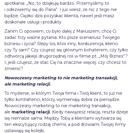
spotkania: „No, to dziękuję bardzo. Przemyślimy to
i odezwiemy się do Pana”. I już wiesz, że nic z tego nie
będzie. Ciężko dziś pozyskać klienta, nawet jeśli masz
doskonałe usługi i produkty.
Zanim Ci opowiem, co było dalej z Mariuszem, chcę Ci
zadać trzy ważne pytania. Kto pisze scenariusz Twojego
biznesu i życia? Ślepy los, ktoś inny, konkurencja, klienci
czy Ty sam? Czy czujesz się głównym bohaterem, czy tylko
odtwórcą jakiejś drugorzędnej roli w filmie pt. „Mój Biznes”?
I, jeśli czujesz, że stać Cię na znacznie więcej: czy chcesz to
zmienić?
Nowoczesny marketing to nie marketing transakcji,
ale marketing relacji.
To myślenie, w którym Twoja firma i Twój klient, to już nie
tylko kontrahenci, którzy wymieniają dobra za pieniądze.
Nowoczesny marketing to nie marketing transakcji,
ale
marketing relacji
. Kiedy nawiążesz relację, reszta dzieje
się niemalże sama. Między Tobą a klientami wytwarza się
ten ekscytujący rodzaj chemii, a pod drzwiami Twojej firmy
ustawiają się kolejki.