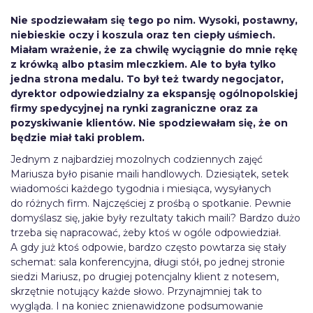
Nie spodziewałam się tego po nim. Wysoki, postawny,
niebieskie oczy i koszula oraz ten ciepły uśmiech.
Miałam wrażenie, że za chwilę wyciągnie do mnie rękę
z krówką albo ptasim mleczkiem. Ale to była tylko
jedna strona medalu. To był też twardy negocjator,
dyrektor odpowiedzialny za ekspansję ogólnopolskiej
firmy spedycyjnej na rynki zagraniczne oraz za
pozyskiwanie klientów. Nie spodziewałam się, że on
będzie miał taki problem.
Jednym z najbardziej mozolnych codziennych zajęć
Mariusza było pisanie maili handlowych. Dziesiątek, setek
wiadomości każdego tygodnia i miesiąca, wysyłanych
do różnych firm. Najczęściej z prośbą o spotkanie. Pewnie
domyślasz się, jakie były rezultaty takich maili? Bardzo dużo
trzeba się napracować, żeby ktoś w ogóle odpowiedział.
A gdy już ktoś odpowie, bardzo często powtarza się stały
schemat: sala konferencyjna, długi stół, po jednej stronie
siedzi Mariusz, po drugiej potencjalny klient z notesem,
skrzętnie notujący każde słowo. Przynajmniej tak to
wygląda. I na koniec znienawidzone podsumowanie