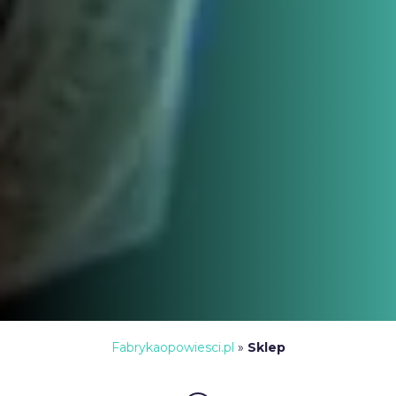
Fabrykaopowiesci.pl
»
Sklep