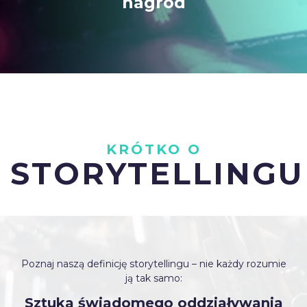
nagród
KRÓTKO O
STORYTELLINGU
Poznaj naszą definicję storytellingu – nie każdy rozumie
ją tak samo:
Sztuka świadomego oddziaływania